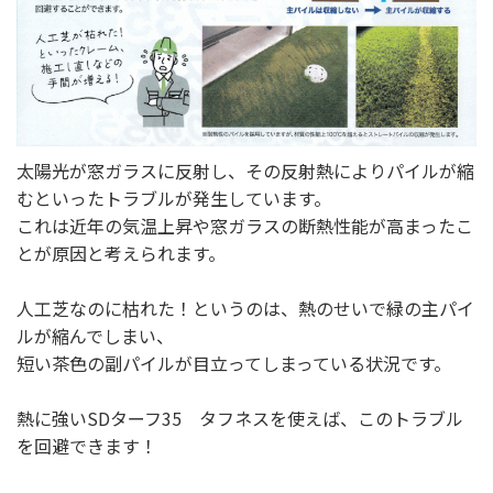
太陽光が窓ガラスに反射し、その反射熱によりパイルが縮
むといったトラブルが発生しています。
これは近年の気温上昇や窓ガラスの断熱性能が高まったこ
選ばれる理由
とが原因と考えられます。
新着情報
人工芝なのに枯れた！というのは、熱のせいで緑の主パイ
施工事例
ルが縮んでしまい、
ショールーム案内
短い茶色の副パイルが目立ってしまっている状況です。
会社概要
熱に強いSDターフ35 タフネスを使えば、このトラブル
を回避できます！
受付時間：9:00～18:00
定休日：水曜日