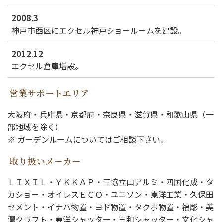
施工事例
2008.3
ショールーム案内
神戸市西区にエクセル神戸ショールームを建設。
会社概要
2012.12
エクセル倉庫増設。
受付時間：9:00～18:00
定休日：水曜日
営業サポートエリア
大阪府・兵庫県・京都府・奈良県・滋賀県・和歌山県（一
部地域を除く）
※ ガーデンルームについてはご相談下さい。
取り扱いメーカー
ＬＩＸＩＬ・ＹＫＫＡＰ・三協立山アルミ・四国化成・タ
カショー・オイレスＥＣＯ・ユニソン・東洋工業・久保田
セメント・イナバ物置・ヨド物置・タクボ物置・福彫・美
濃クラフト・東洋シャッター・三和シャッター・文化シャ