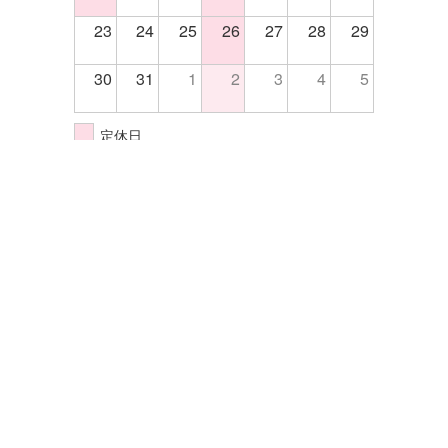
23
24
25
26
27
28
29
30
31
1
2
3
4
5
定休日
イベント開催日
株式会社エクセル
〒570-0033大阪府守口市大宮通4-5-14
TEL.06-6998-2255
FAX.06-6998-2202
サイトマップ
プライバシーポリシー
©Excel All rights reserved.