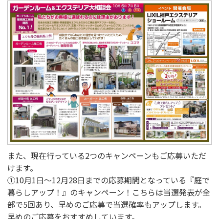
選ばれる理由
新着情報
施工事例
ショールーム案内
会社概要
また、現在行っている2つのキャンペーンもご応募いただ
けます。
①10月1日～12月28日までの応募期間となっている『庭で
受付時間：9:00～18:00
定休日：水曜日
暮らしアップ！』のキャンペーン！こちらは当選発表が全
部で5回あり、早めのご応募で当選確率もアップします。
早めのご応募をおすすめしています。