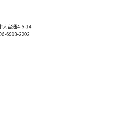
市大宮通4-5-14
06-6998-2202
©Excel All rights reserved.