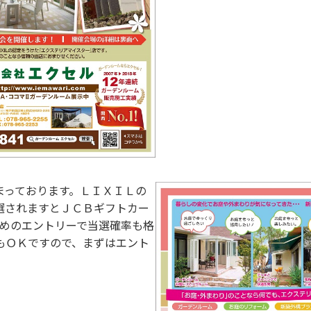
まっております。ＬＩＸＩＬの
選されますとＪＣＢギフトカー
早めのエントリーで当選確率も格
もＯＫですので、まずはエント