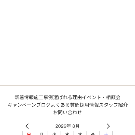
選ばれる理由
新着情報
施工事例
ショールーム案内
会社概要
受付時間：9:00～18:00
定休日：水曜日
新着情報
施工事例
選ばれる理由
イベント・相談会
キャンペーン
ブログ
よくある質問
採用情報
スタッフ紹介
お問い合わせ
2026年 8月
日
月
火
水
木
金
土