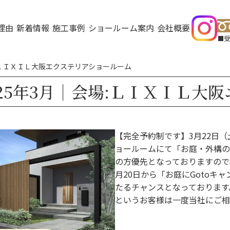
理由
新着情報
施工事例
ショールーム案内
会社概要
受
:ＬＩＸＩＬ大阪エクステリアショールーム
25年3月｜会場:ＬＩＸＩＬ大
【完全予約制です】3月22日
ョールームにて「お庭・外構の
の方優先となっておりますので
月20日から「お庭にGotoキ
たるチャンスとなっております
というお客様は一度当社にご相