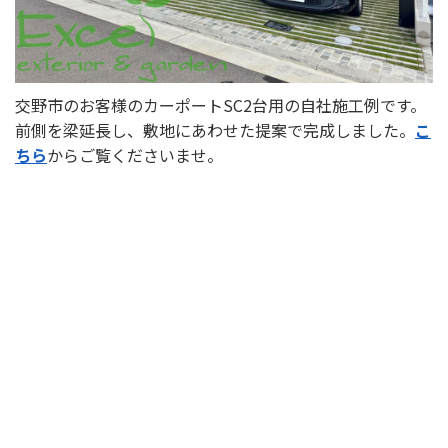
交野市のお客様のカーポートSC2台用の自社施工例です。
前側を梁延長し、敷地にあわせた提案で完成しました。
こ
ちら
からご覧くださいませ。
選ばれる理由
新着情報
施工事例
ショールーム案内
会社概要
受付時間：9:00～18:00
定休日：水曜日