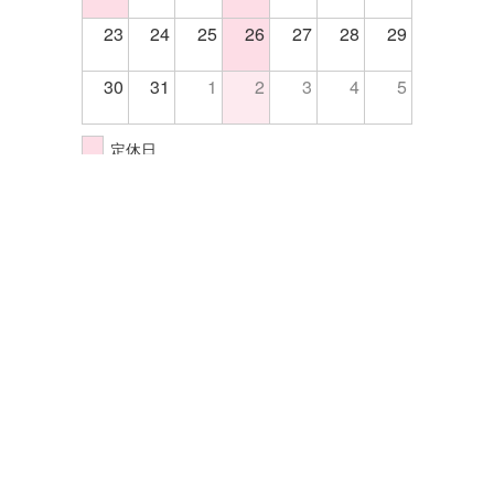
23
24
25
26
27
28
29
30
31
1
2
3
4
5
定休日
イベント開催日
株式会社エクセル
〒570-0033大阪府守口市大宮通4-5-14
TEL.06-6998-2255
FAX.06-6998-2202
サイトマップ
プライバシーポリシー
©Excel All rights reserved.