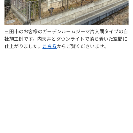
三田市のお客様のガーデンルームジーマ片入隅タイプの自
社施工例です。内天井とダウンライトで落ち着いた空間に
選ばれる理由
仕上がりました。
こちら
からご覧くださいませ。
新着情報
施工事例
ショールーム案内
会社概要
受付時間：9:00～18:00
定休日：水曜日