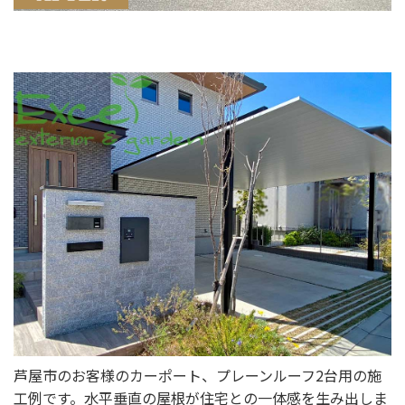
選ばれる理由
新着情報
施工事例
ショールーム案内
会社概要
受付時間：9:00～18:00
定休日：水曜日
芦屋市のお客様のカーポート、プレーンルーフ2台用の施
工例です。水平垂直の屋根が住宅との一体感を生み出しま