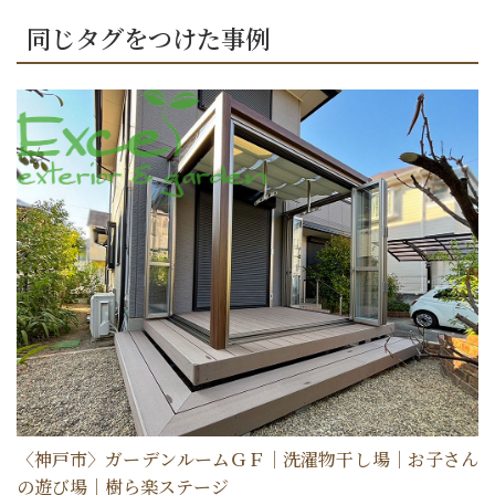
同じタグをつけた事例
選ばれる理由
新着情報
施工事例
ショールーム案内
会社概要
〈神戸市〉ガーデンルームＧＦ｜洗濯物干し場｜お子さん
の遊び場｜樹ら楽ステージ
受付時間：9:00～18:00
定休日：水曜日