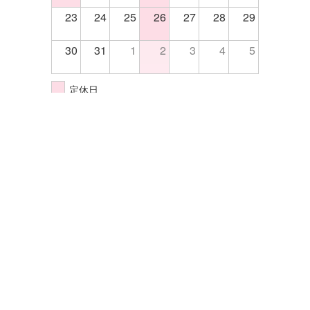
23
24
25
26
27
28
29
30
31
1
2
3
4
5
定休日
イベント開催日
株式会社エクセル
〒570-0033大阪府守口市大宮通4-5-14
TEL.06-6998-2255
FAX.06-6998-2202
サイトマップ
プライバシーポリシー
©Excel All rights reserved.