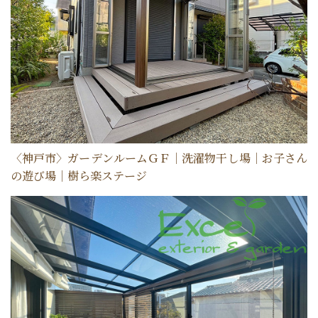
〈神戸市〉ガーデンルームＧＦ｜洗濯物干し場｜お子さん
の遊び場｜樹ら楽ステージ