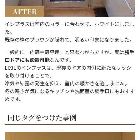
インプラスは室内のカラーに合わせて、ホワイトにしまし
た。
既存の枠のブラウンが隠れて、明るい印象になりました。
一般的に「内窓＝窓専用」と思われがちですが、実は
勝手
口ドアにも設置可能
なんです。
LIXILのインプラスは、既存のドアの内側に新たなサッシ
選ばれる理由
を取り付けることで、
冷気や結露の発生を抑え、室内の暖かさを逃しません。
新着情報
冬の寒さが気になるキッチンや洗面室の勝手口にもおすす
施工事例
めです。
ショールーム案内
同じタグをつけた事例
会社概要
受付時間：9:00～18:00
定休日：水曜日