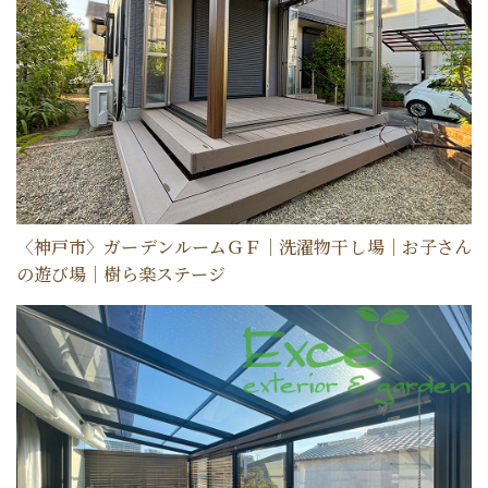
選ばれる理由
新着情報
施工事例
〈神戸市〉ガーデンルームＧＦ｜洗濯物干し場｜お子さん
ショールーム案内
の遊び場｜樹ら楽ステージ
会社概要
受付時間：9:00～18:00
定休日：水曜日