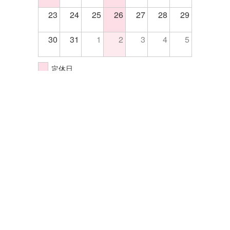
23
24
25
26
27
28
29
30
31
1
2
3
4
5
定休日
イベント開催日
株式会社エクセル
〒570-0033大阪府守口市大宮通4-5-14
TEL.06-6998-2255
FAX.06-6998-2202
サイトマップ
プライバシーポリシー
©Excel All rights reserved.