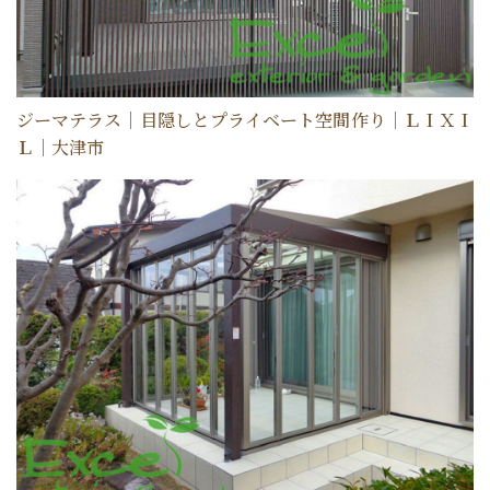
選ばれる理由
新着情報
施工事例
ジーマテラス｜目隠しとプライベート空間作り｜ＬＩＸＩ
ショールーム案内
Ｌ｜大津市
会社概要
受付時間：9:00～18:00
定休日：水曜日